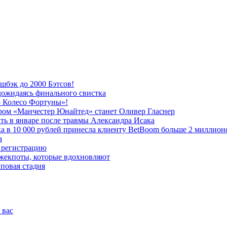
шбэк до 2000 Бэтсов!
 дожидаясь финального свистка
р Колесо Фортуны»!
ом «Манчестер Юнайтед» станет Оливер Гласнер
ть в январе после травмы Александра Исака
вка в 10 000 рублей принесла клиенту BetBoom больше 2 миллион
a
а регистрацию
джекпоты, которые вдохновляют
повая стадия
 вас