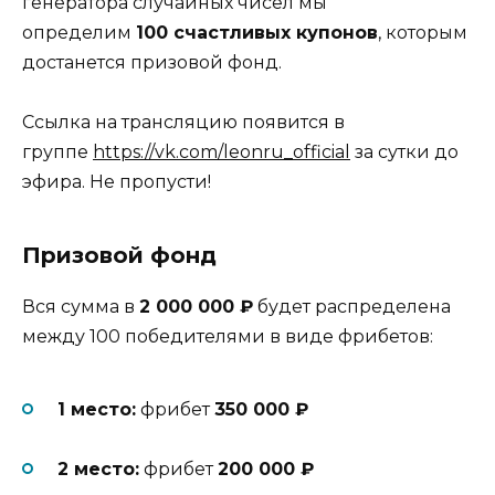
генератора случайных чисел мы
определим
100 счастливых купонов
, которым
достанется призовой фонд.
Ссылка на трансляцию появится в
группе
https://vk.com/leonru_official
за сутки до
эфира. Не пропусти!
Призовой фонд
Вся сумма в
2 000 000 ₽
будет распределена
между 100 победителями в виде фрибетов:
1 место:
фрибет
350 000 ₽
2 место:
фрибет
200 000 ₽