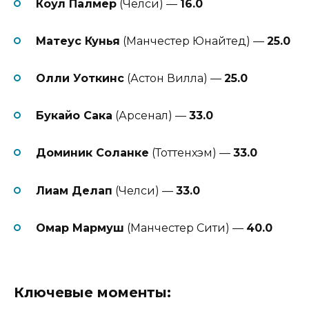
Коул Палмер
(Челси) —
16.0
Матеус Кунья
(Манчестер Юнайтед) —
25.0
Олли Уоткинс
(Астон Вилла) —
25.0
Букайо Сака
(Арсенал) —
33.0
Доминик Соланке
(Тоттенхэм) —
33.0
Лиам Делап
(Челси) —
33.0
Омар Мармуш
(Манчестер Сити) —
40.0
Ключевые моменты: