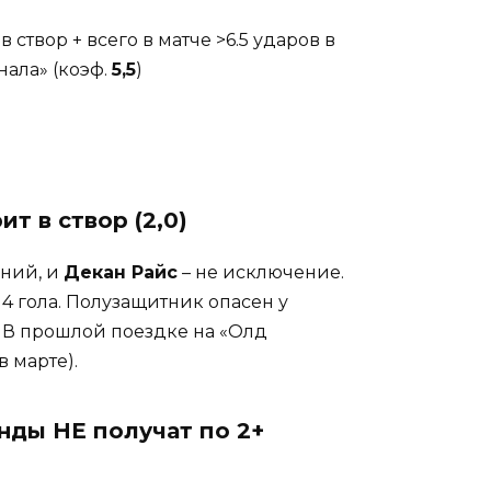
створ + всего в матче >6.5 ударов в
нала» (коэф.
5,5
)
ит в створ (2,0)
иний, и
Декан Райс
– не исключение.
 4 гола. Полузащитник опасен у
 В прошлой поездке на «Олд
в марте).
анды НЕ получат по 2+