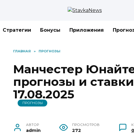
Стратегии
Бонусы
Приложения
Прогно
ГЛАВНАЯ
»
ПРОГНОЗЫ
Манчестер Юнайте
прогнозы и ставки
17.08.2025
ПРОГНОЗЫ
АВТОР
ПРОСМОТРОВ
К
admin
272