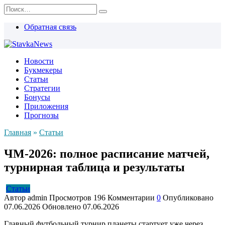
Перейти
Search
к
for:
содержанию
Обратная связь
Новости
Букмекеры
Статьи
Стратегии
Бонусы
Приложения
Прогнозы
Главная
»
Статьи
ЧМ-2026: полное расписание матчей,
турнирная таблица и результаты
Статьи
Автор
admin
Просмотров
196
Комментарии
0
Опубликовано
07.06.2026
Обновлено
07.06.2026
Главный футбольный турнир планеты стартует уже через