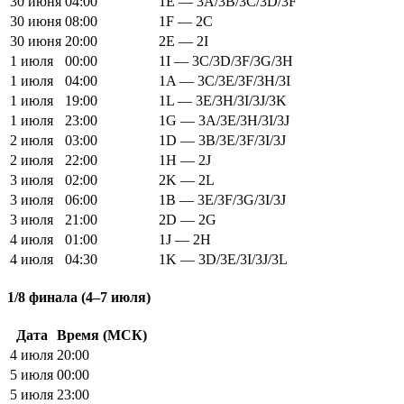
30 июня
04:00
1E — 3A/3B/3C/3D/3F
30 июня
08:00
1F — 2C
30 июня
20:00
2E — 2I
1 июля
00:00
1I — 3C/3D/3F/3G/3H
1 июля
04:00
1A — 3C/3E/3F/3H/3I
1 июля
19:00
1L — 3E/3H/3I/3J/3K
1 июля
23:00
1G — 3A/3E/3H/3I/3J
2 июля
03:00
1D — 3B/3E/3F/3I/3J
2 июля
22:00
1H — 2J
3 июля
02:00
2K — 2L
3 июля
06:00
1B — 3E/3F/3G/3I/3J
3 июля
21:00
2D — 2G
4 июля
01:00
1J — 2H
4 июля
04:30
1K — 3D/3E/3I/3J/3L
1/8 финала (4–7 июля)
Дата
Время (МСК)
4 июля
20:00
5 июля
00:00
5 июля
23:00