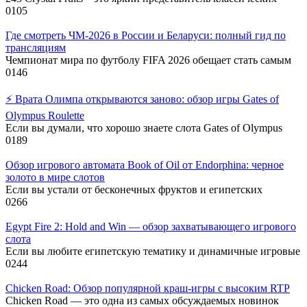
0
105
Где смотреть ЧМ-2026 в России и Беларуси: полный гид по
трансляциям
Чемпионат мира по футболу FIFA 2026 обещает стать самым
0
146
⚡️ Врата Олимпа открываются заново: обзор игры Gates of
Olympus Roulette
Если вы думали, что хорошо знаете слота Gates of Olympus
0
189
Обзор игрового автомата Book of Oil от Endorphina: черное
золото в мире слотов
Если вы устали от бесконечных фруктов и египетских
0
266
Egypt Fire 2: Hold and Win — обзор захватывающего игрового
слота
Если вы любите египетскую тематику и динамичные игровые
0
244
Chicken Road: Обзор популярной краш-игры с высоким RTP
Chicken Road — это одна из самых обсуждаемых новинок