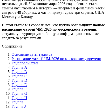
несколько дней. Чемпионат мира 2026 года обещает стать
самым масштабным в истории — впервые в финальной части
сыграют 48 сборных, а матчи примут сразу три страны: США,
Мексику и Канаду
.
В этой статье мы собрали всё, что нужно болельщику:
полное
расписание матчей ЧМ-2026 по московскому времени
,
актуальную турнирную таблицу и информацию о том, где
следить за результатами.
Содержание
Основные даты турнира
Расписание матчей ЧМ-2026 по московскому времени
Групповой этап
Группа A
Группа B
Группа C
Группа D
Группа E
Группа F
Группа G
Группа H
Группа I
Группа J