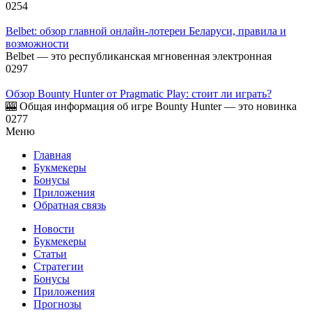
0
254
Belbet: обзор главной онлайн-лотереи Беларуси, правила и
возможности
Belbet — это республиканская мгновенная электронная
0
297
Обзор Bounty Hunter от Pragmatic Play: стоит ли играть?
🎰 Общая информация об игре Bounty Hunter — это новинка
0
277
Меню
Главная
Букмекеры
Бонусы
Приложения
Обратная связь
Новости
Букмекеры
Статьи
Стратегии
Бонусы
Приложения
Прогнозы