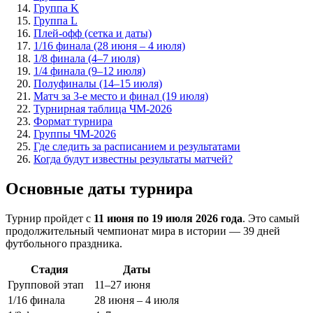
Группа K
Группа L
Плей-офф (сетка и даты)
1/16 финала (28 июня – 4 июля)
1/8 финала (4–7 июля)
1/4 финала (9–12 июля)
Полуфиналы (14–15 июля)
Матч за 3-е место и финал (19 июля)
Турнирная таблица ЧМ-2026
Формат турнира
Группы ЧМ-2026
Где следить за расписанием и результатами
Когда будут известны результаты матчей?
Основные даты турнира
Турнир пройдет с
11 июня по 19 июля 2026 года
. Это самый
продолжительный чемпионат мира в истории — 39 дней
футбольного праздника
.
Стадия
Даты
Групповой этап
11–27 июня
1/16 финала
28 июня – 4 июля