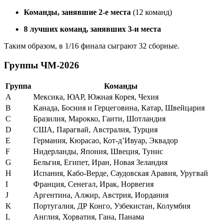
Команды, занявшие 2-е места
(12 команд)
8 лучших команд, занявших 3-и места
Таким образом, в 1/16 финала сыграют 32 сборные
.
Группы ЧМ-2026
Группа
Команды
A
Мексика, ЮАР, Южная Корея, Чехия
B
Канада, Босния и Герцеговина, Катар, Швейцария
C
Бразилия, Марокко, Гаити, Шотландия
D
США, Парагвай, Австралия, Турция
E
Германия, Кюрасао, Кот-д’Ивуар, Эквадор
F
Нидерланды, Япония, Швеция, Тунис
G
Бельгия, Египет, Иран, Новая Зеландия
H
Испания, Кабо-Верде, Саудовская Аравия, Уругвай
I
Франция, Сенегал, Ирак, Норвегия
J
Аргентина, Алжир, Австрия, Иордания
K
Португалия, ДР Конго, Узбекистан, Колумбия
L
Англия, Хорватия, Гана, Панама