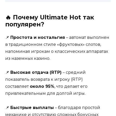
🔥
Почему Ultimate Hot так
популярен?
📌
Простота и ностальгия
– автомат выполнен
в традиционном стиле «фруктовых» слотов,
напоминая игрокам о классических аппаратах
из наземных казино.
📌
Высокая отдача (RTP)
– средний
показатель возврата к игроку (RTP)
составляет
около 95%
, что делает его
привлекательным для долгой игры.
📌
Быстрые выплаты
– благодаря простой
механике и отсутствию сложных бонусных