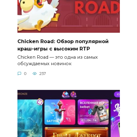
Chicken Road: Обзор популярной
краш-игры с высоким RTP
Chicken Road — это одна из самых
обсуждаемых новинок
0
257