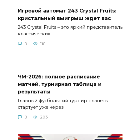
Игровой автомат 243 Crystal Fruits:
кристальный выигрыш ждет вас
243 Crystal Fruits – это яркий представитель
классических
0
110
ЧМ-2026: полное расписание
матчей, турнирная таблица и
результаты
Главный футбольный турнир планеты
стартует уже через
0
203