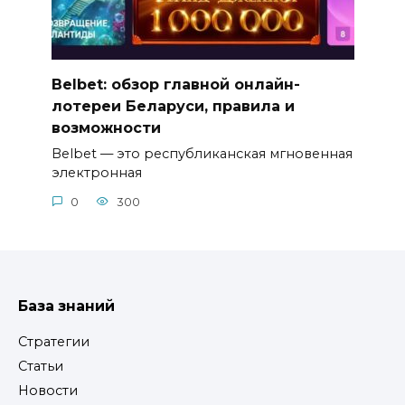
Belbet: обзор главной онлайн-
лотереи Беларуси, правила и
возможности
Belbet — это республиканская мгновенная
электронная
0
300
База знаний
Стратегии
Статьи
Новости