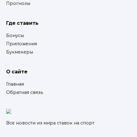
Прогнозы
Где ставить
Бонусы
Приложения
Букмекеры
О сайте
Главная
Обратная связь
Все новости из мира ставок на спорт