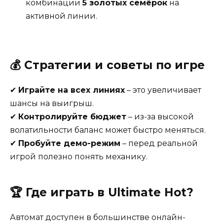
комбинации
5 золотых семёрок
на
активной линии.
💰
Стратегии и советы по игре
✔
Играйте на всех линиях
– это увеличивает
шансы на выигрыш.
✔
Контролируйте бюджет
– из-за высокой
волатильности баланс может быстро меняться.
✔
Пробуйте демо-режим
– перед реальной
игрой полезно понять механику.
🏆
Где играть в Ultimate Hot?
Автомат доступен в большинстве онлайн-