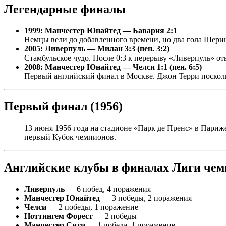
Легендарные финалы
1999: Манчестер Юнайтед — Бавария 2:1
Немцы вели до добавленного времени, но два гола Шери
2005: Ливерпуль — Милан 3:3 (пен. 3:2)
Стамбульское чудо. После 0:3 к перерыву «Ливерпуль» оты
2008: Манчестер Юнайтед — Челси 1:1 (пен. 6:5)
Первый английский финал в Москве. Джон Терри посколь
Первый финал (1956)
13 июня 1956 года на стадионе «Парк де Пренс» в Пари
первый Кубок чемпионов.
Английские клубы в финалах Лиги чем
Ливерпуль
— 6 побед, 4 поражения
Манчестер Юнайтед
— 3 победы, 2 поражения
Челси
— 2 победы, 1 поражение
Ноттингем Форест
— 2 победы
Манчестер Сити
— 1 победа, 1 поражение