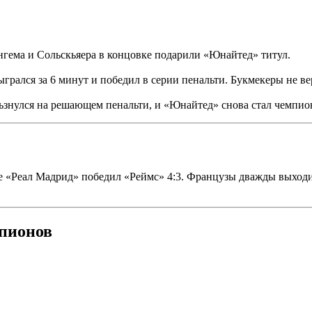
нгема и Сольскьяера в концовке подарили «Юнайтед» титул.
грался за 6 минут и победил в серии пенальти. Букмекеры не ве
знулся на решающем пенальти, и «Юнайтед» снова стал чемпио
же «Реал Мадрид» победил «Реймс» 4:3. Французы дважды выходи
пионов