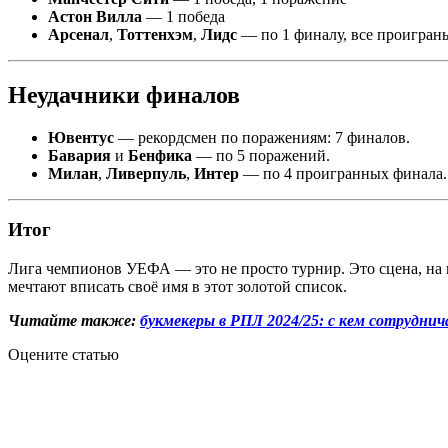
Астон Вилла
— 1 победа
Арсенал
,
Тоттенхэм
,
Лидс
— по 1 финалу, все проигран
Неудачники финалов
Ювентус
— рекордсмен по поражениям: 7 финалов.
Бавария
и
Бенфика
— по 5 поражений.
Милан
,
Ливерпуль
,
Интер
— по 4 проигранных финала.
Итог
Лига чемпионов УЕФА — это не просто турнир. Это сцена, на 
мечтают вписать своё имя в этот золотой список.
Читайте также:
букмекеры в РПЛ 2024/25: с кем сотруднича
Оцените статью