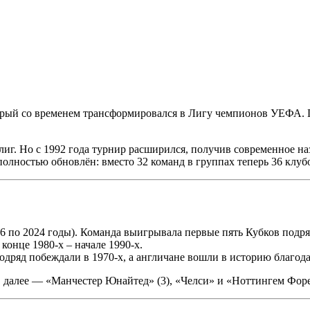
рый со временем трансформировался в Лигу чемпионов УЕФА. Пе
г. Но с 1992 года турнир расширился, получив современное наз
олностью обновлён: вместо 32 команд в группах теперь 36 клуб
6 по 2024 годы). Команда выигрывала первые пять Кубков подря
конце 1980-х – начале 1990-х.
дряд побеждали в 1970-х, а англичане вошли в историю благод
, далее — «Манчестер Юнайтед» (3), «Челси» и «Ноттингем Форес