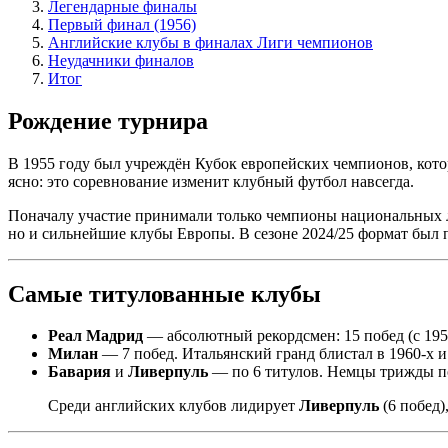
Легендарные финалы
Первый финал (1956)
Английские клубы в финалах Лиги чемпионов
Неудачники финалов
Итог
Рождение турнира
В 1955 году был учреждён Кубок европейских чемпионов, кото
ясно: это соревнование изменит клубный футбол навсегда.
Поначалу участие принимали только чемпионы национальных ли
но и сильнейшие клубы Европы. В сезоне 2024/25 формат был п
Самые титулованные клубы
Реал Мадрид
— абсолютный рекордсмен: 15 побед (с 195
Милан
— 7 побед. Итальянский гранд блистал в 1960-х и 
Бавария
и
Ливерпуль
— по 6 титулов. Немцы трижды по
Среди английских клубов лидирует
Ливерпуль
(6 побед)