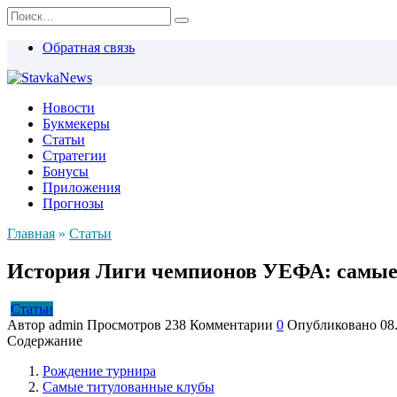
Перейти
Search
к
for:
содержанию
Обратная связь
Новости
Букмекеры
Статьи
Стратегии
Бонусы
Приложения
Прогнозы
Главная
»
Статьи
История Лиги чемпионов УЕФА: самые 
Статьи
Автор
admin
Просмотров
238
Комментарии
0
Опубликовано
08
Содержание
Рождение турнира
Самые титулованные клубы