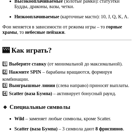
Высокооплачиваемые
(золотые рамки): статуэтки
Будды, драконы, вазы, четки.
Низкооплачиваемые
(карточные масти): 10, J, Q, K, A.
Фон меняется в зависимости от режима игры – то
горные
храмы
, то
небесные пейзажи
.
🎰 Как играть?
1️⃣
Выберите ставку
(от минимальной до максимальной).
2️⃣
Нажмите SPIN
– барабаны вращаются, формируя
комбинации.
3️⃣
Выигрышные линии
(слева направо) приносят выплаты.
4️⃣
Scatter (ваза Бумпа)
– активирует бонусный раунд.
🔹 Специальные символы
Wild
– заменяет любые символы, кроме Scatter.
Scatter (ваза Бумпа)
– 3 символа дают
8 фриспинов
.