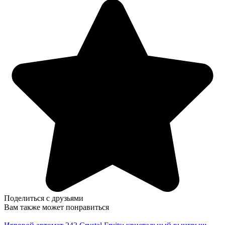
Поделиться с друзьями
Вам также может понравиться