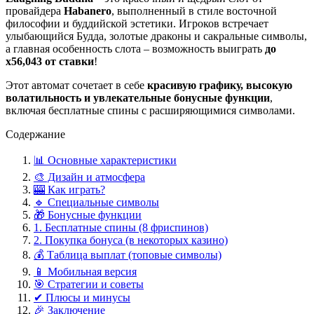
провайдера
Habanero
, выполненный в стиле восточной
философии и буддийской эстетики. Игроков встречает
улыбающийся Будда, золотые драконы и сакральные символы,
а главная особенность слота – возможность выиграть
до
x56,043 от ставки
!
Этот автомат сочетает в себе
красивую графику, высокую
волатильность и увлекательные бонусные функции
,
включая бесплатные спины с расширяющимися символами.
Содержание
📊 Основные характеристики
🎨 Дизайн и атмосфера
🎰 Как играть?
🔹 Специальные символы
🎁 Бонусные функции
1. Бесплатные спины (8 фриспинов)
2. Покупка бонуса (в некоторых казино)
💰 Таблица выплат (топовые символы)
📱 Мобильная версия
🎯 Стратегии и советы
✔ Плюсы и минусы
🎉 Заключение