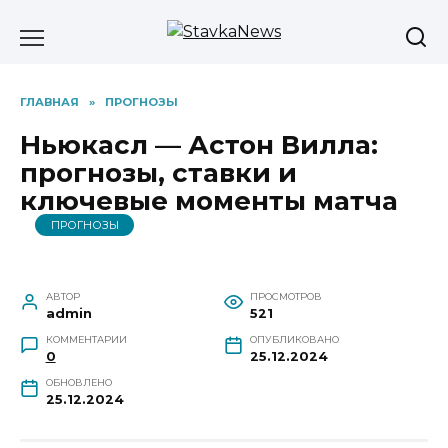
Перейти
к
содержанию
ГЛАВНАЯ
»
ПРОГНОЗЫ
Ньюкасл — Астон Вилла:
прогнозы, ставки и
ключевые моменты матча
ПРОГНОЗЫ
АВТОР
ПРОСМОТРОВ
admin
521
КОММЕНТАРИИ
ОПУБЛИКОВАНО
0
25.12.2024
ОБНОВЛЕНО
25.12.2024