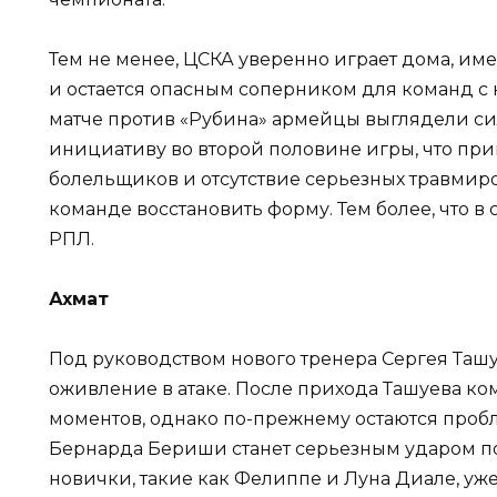
Тем не менее, ЦСКА уверенно играет дома, им
и остается опасным соперником для команд с
матче против «Рубина» армейцы выглядели си
инициативу во второй половине игры, что прив
болельщиков и отсутствие серьезных травми
команде восстановить форму. Тем более, что в
РПЛ.
Ахмат
Под руководством нового тренера Сергея Таш
оживление в атаке. После прихода Ташуева к
моментов, однако по-прежнему остаются пробл
Бернарда Бериши станет серьезным ударом по
новички, такие как Фелиппе и Луна Диале, уж