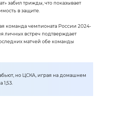
ат» забил трижды, что показывает
имость в защите.
ная команда чемпионата России 2024-
рия личных встреч подтверждает
 последних матчей обе команды
забьют, но ЦСКА, играя на домашнем
 1,53.