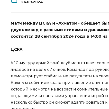
26.09.2024
Матч между ЦСКА и «Ахматом» обещает бы
двух команд с разными стилями и динамико
состоится 28 сентября 2024 года в 14:00 на
ЦСКА
К 10-му туру армейский клуб испытывает серье
лидеров на целых 7 очков. Команда под руко
демонстрирует стабильные результаты на свое
Важным событием стало приглашение опытно
который, несмотря на возраст и сомнительны
выдающимися навыками управления игрой и с
насколько быстро он сможет адаптироваться к
чемпионата.