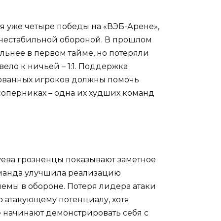
ея уже четыре победы на «ВЭБ-Арене»,
 нестабильной обороной. В прошлом
льнее в первом тайме, но потеряли
ело к ничьей – 1:1. Поддержка
рованных игроков должны помочь
 соперниках – одна их худших команд
уева грозненцы показывают заметное
оманда улучшила реализацию
емы в обороне. Потеря лидера атаки
 атакующему потенциалу, хотя
е начинают демонстрировать себя с