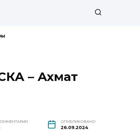
зы
СКА – Ахмат
ОММЕНТАРИИ
ОПУБЛИКОВАНО
0
26.09.2024