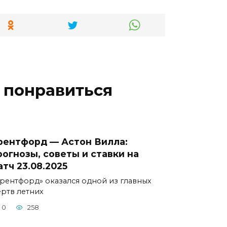
 понравиться
рентфорд — Астон Вилла:
рогнозы, советы и ставки на
атч 23.08.2025
рентфорд» оказался одной из главных
ртв летних
0
258