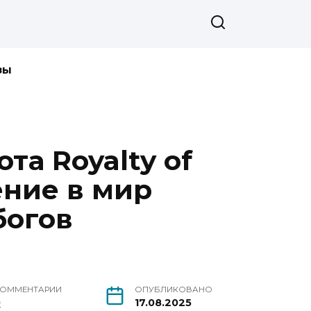
зы
та Royalty of
ение в мир
богов
ОММЕНТАРИИ
ОПУБЛИКОВАНО
0
17.08.2025