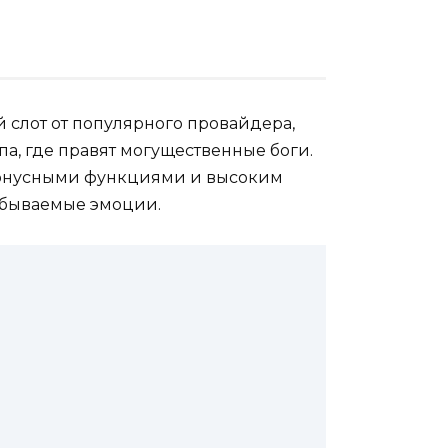
 слот от популярного провайдера,
а, где правят могущественные боги.
бонусными функциями и высоким
забываемые эмоции.