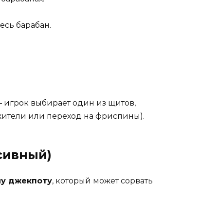
сь барабан.
– игрок выбирает один из щитов,
ители или переход на фриспины).
сивный)
му джекпоту
, который может сорвать