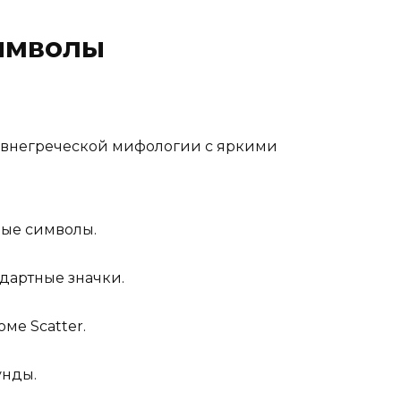
символы
евнегреческой мифологии с яркими
ные символы.
ндартные значки.
ме Scatter.
унды.